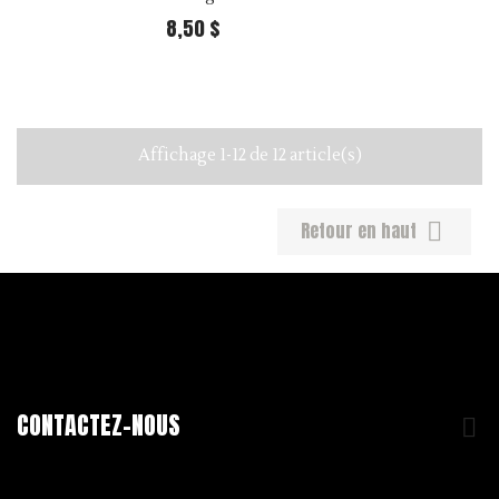
8,50 $
25,99 $ Per kilo
Affichage 1-12 de 12 article(s)
Retour en haut

CONTACTEZ-NOUS
