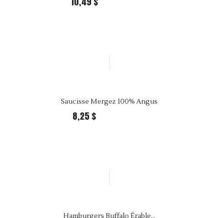
10,49 $
25,99 $ Per kilo
Saucisse Mergez 100% Angus
8,25 $
25,99 $ Per kilo
Hamburgers Buffalo Érable...