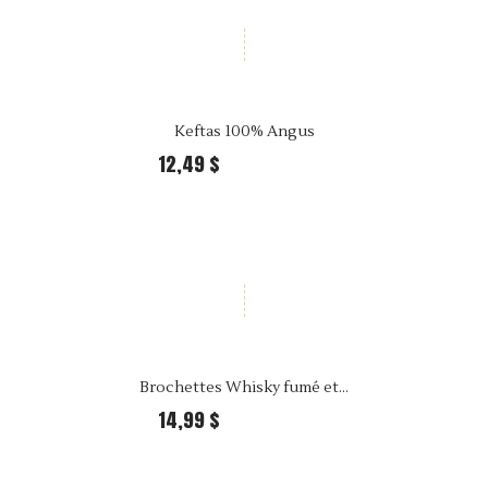
Keftas 100% Angus
12,49 $
25,99 $ Per kilo
Brochettes Whisky fumé et...
14,99 $
39,99 $ Per kilo