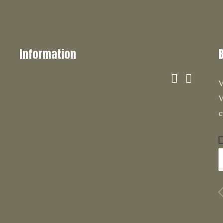
Information


V
V
c