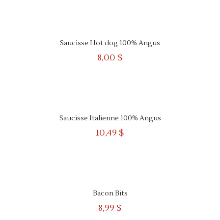
APERÇU
RAPIDE
Saucisse Hot dog 100% Angus
8,00 $
APERÇU
RAPIDE
Saucisse Italienne 100% Angus
10,49 $
APERÇU
RAPIDE
Bacon Bits
8,99 $