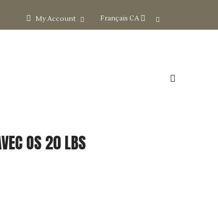
Français CA

My Account
VEC OS 20 LBS