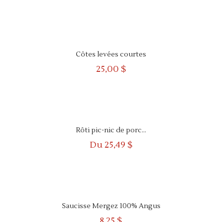
APERÇU
RAPIDE
Côtes levées courtes
25,00 $
APERÇU
RAPIDE
Rôti pic-nic de porc...
Du
25,49 $
APERÇU
RAPIDE
Saucisse Mergez 100% Angus
8,25 $