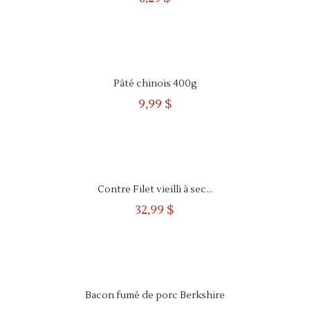
APERÇU
RAPIDE
Pâté chinois 400g
9,99 $
APERÇU
RAPIDE
Contre Filet vieilli à sec...
32,99 $
APERÇU
RAPIDE
Bacon fumé de porc Berkshire