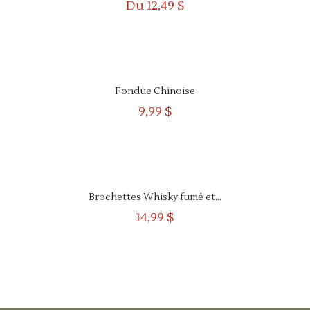
Du
12,49 $
APERÇU
RAPIDE
Fondue Chinoise
9,99 $
APERÇU
RAPIDE
Brochettes Whisky fumé et...
14,99 $