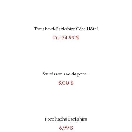
APERÇU
RAPIDE
Tomahawk Berkshire Côte Hôtel
Du
24,99 $
APERÇU
RAPIDE
Saucisson sec de porc...
8,00 $
APERÇU
RAPIDE
Porc haché Berkshire
6,99 $