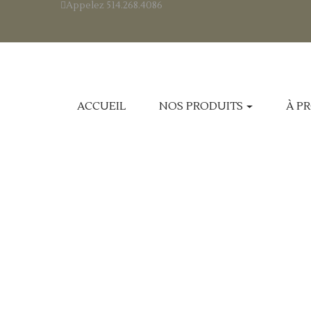
Appelez
514.268.4086
ACCUEIL
NOS PRODUITS
À P