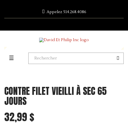
Appelez
514.268.4086
Toggle
☰
navigation
CONTRE FILET VIEILLI À SEC 65
JOURS
32,99 $